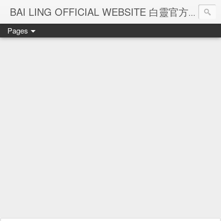
Ba
BAI LING OFFICIAL WEBSITE 白靈官方網站
Pages