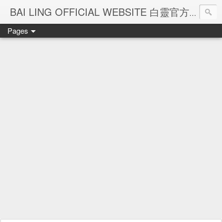
Ba
BAI LING OFFICIAL WEBSITE 白靈官方網站
Pages