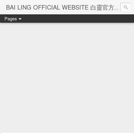
Ba
BAI LING OFFICIAL WEBSITE 白靈官方網站
Pages