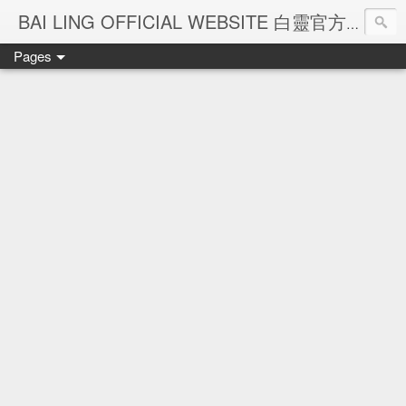
Ba
BAI LING OFFICIAL WEBSITE 白靈官方網站
Pages