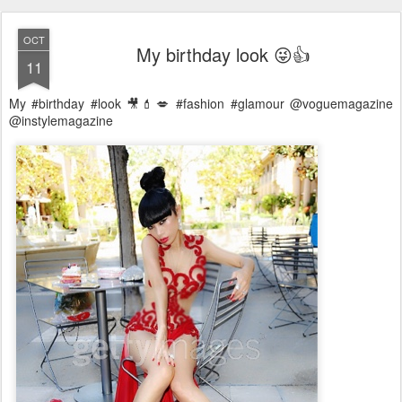
OCT
My birthday look 😜👍
11
My #birthday #look 🎥💄💋 #fashion #glamour @voguemagazine
@instylemagazine