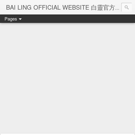
Ba
BAI LING OFFICIAL WEBSITE 白靈官方網站
Pages