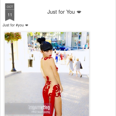
OCT
Just for You 💋
11
Just for #you 💋