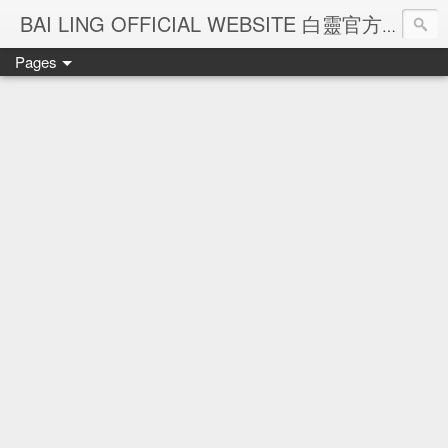
Ba
BAI LING OFFICIAL WEBSITE 白靈官方網站
Pages