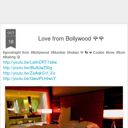
OCT
Love from Bollywood 🌹🌹
18
#goodnight from #Bollywood #Mumbai #Indian 🌹👣💋Cookie #love #from
#Bailing 😘
http://youtu.be/Ls6hDRT7a8w
http://youtu.be/iBuAJwZtl0g
http://youtu.be/ZaAqkG1f_Eo
http://youtu.be/QwuiPLh6wLY