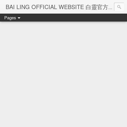
Ba
BAI LING OFFICIAL WEBSITE 白靈官方網站
Pages