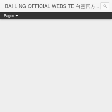
Ba
BAI LING OFFICIAL WEBSITE 白靈官方網站
Pages