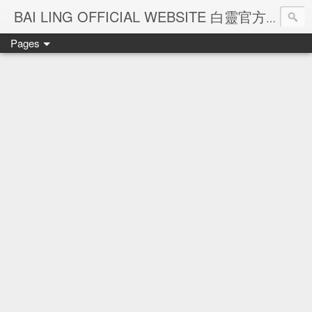
Ba
BAI LING OFFICIAL WEBSITE 白靈官方網站
Pages