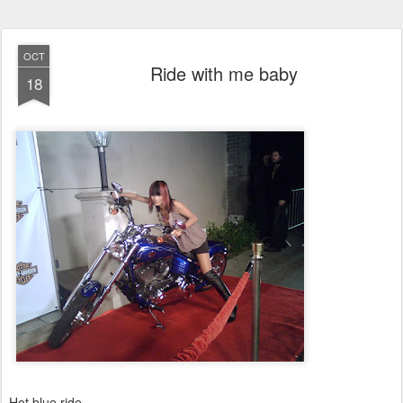
OCT
Ride with me baby
18
Hot blue ride