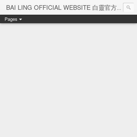
Ba
BAI LING OFFICIAL WEBSITE 白靈官方網站
Pages