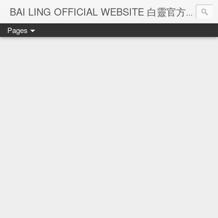
Ba
BAI LING OFFICIAL WEBSITE 白靈官方網站
Pages