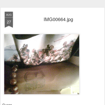
AUG
IMG00664.jpg
27
Guess